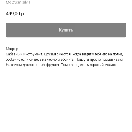
Md-23cm-silv-1
499,00
р.
Купить
Мадлер.
Забавный инструмент. Друзья смеются, когда видят у тебя его на полке,
особенно если он весь из черного эбонита. Подруги просто подмигивают.
На самом деле он толчёт фрукты. Помогает сделать хороший мохито.