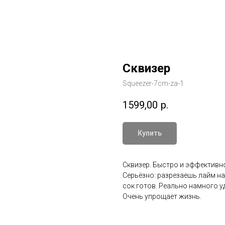
Сквизер
Squeezer-7cm-za-1
1599,00
р.
Купить
Сквизер. Быстро и эффективно
Серьёзно: разрезаешь лайм н
сок готов. Реально намного 
Очень упрощает жизнь.